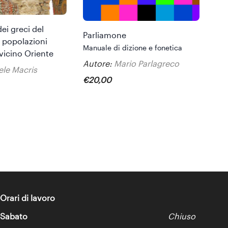
dei greci del
Parliamone
e popolazioni
Manuale di dizione e fonetica
 vicino Oriente
Autore:
Mario Parlagreco
ele Macris
€
20
,
00
Orari di lavoro
Sabato
Chiuso