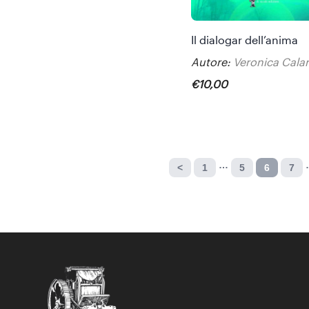
Il dialogar dell’anima
Autore:
Veronica Cala
€
10
,
00
…
<
1
5
6
7