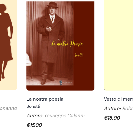
La nostra poesia
Vesto di me
Sonetti
Bonanno
Autore:
Robe
Autore:
Giuseppe Calanni
€
18
,
00
€
15
,
00