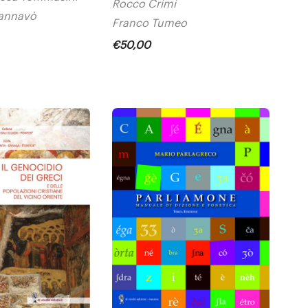
Rocco Crimi
annavò
Franco Tumeo
€
50
,
00