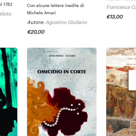
l 1782
Con alcune lettere inedite di
Francesca C
Michele Amari
alioto
€
13
,
00
Autore:
Agostino Giuliano
€
20
,
00