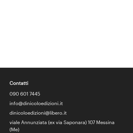
Contatti
090 601 7445
info@dinicoloedizioni.it
dinicoloedizioni@libero.it
viale Annunziata (ex via Saponara) 107 Messina
(Me)