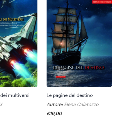
dei multiversi
Le pagine del destino
 X
Autore:
Elena Calatozzo
€
16
,
00