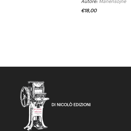
Autore:
Manensojne
€
18
,
00
DI NICOLÒ EDIZIONI