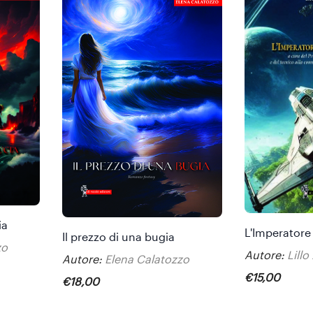
ia
L'Imperatore 
Il prezzo di una bugia
zo
Autore:
Lillo
Autore:
Elena Calatozzo
€
15
,
00
€
18
,
00