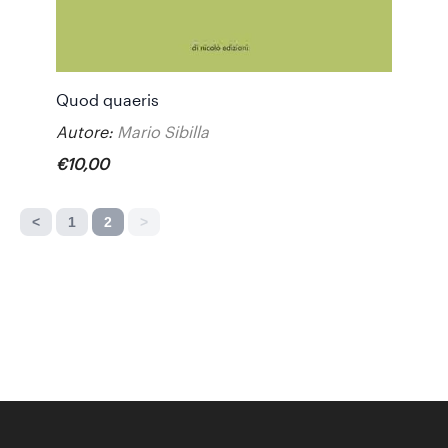
Quod quaeris
Autore:
Mario Sibilla
€
10
,
00
<
1
2
>