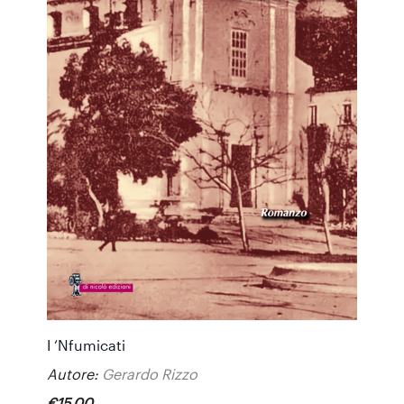
I ‘Nfumicati
Autore:
Gerardo Rizzo
€
15
,
00