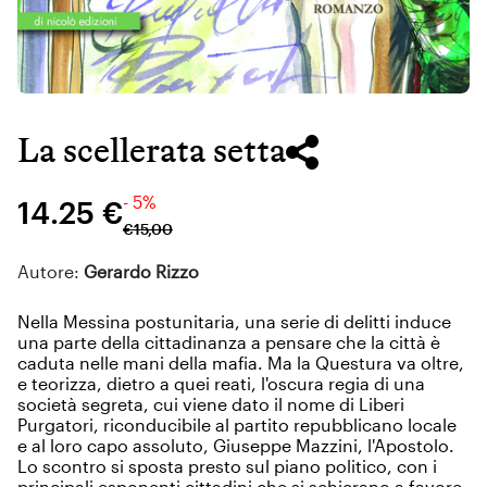
La scellerata setta
- 5%
14.25 €
€
15
,
00
Autore:
Gerardo Rizzo
Nella Messina postunitaria, una serie di delitti induce
una parte della cittadinanza a pensare che la città è
caduta nelle mani della mafia. Ma la Questura va oltre,
e teorizza, dietro a quei reati, l'oscura regia di una
società segreta, cui viene dato il nome di Liberi
Purgatori, riconducibile al partito repubblicano locale
e al loro capo assoluto, Giuseppe Mazzini, l'Apostolo.
Lo scontro si sposta presto sul piano politico, con i
principali esponenti cittadini che si schierano a favore