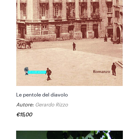
Le pentole del diavolo
Autore:
Gerardo Rizzo
€
15
,
00