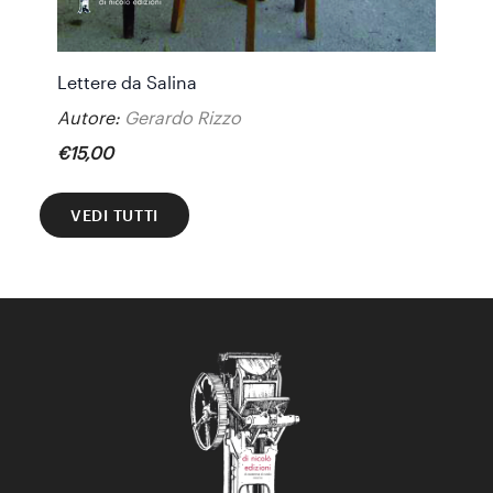
Lettere da Salina
Autore:
Gerardo Rizzo
€
15
,
00
VEDI TUTTI