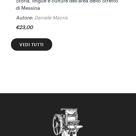
Storia, lingue e culture dell’area dello Stretto
di Messina
Autore:
Daniele Macris
€
23
,
00
VEDI TUTTI