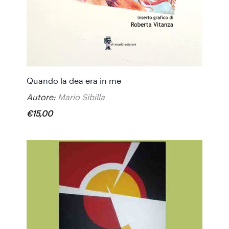
Quando la dea era in me
Autore:
Mario Sibilla
€
15
,
00