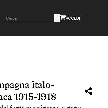
ACCEDI
mpagna italo-
iaca 1915-1918
o del fante messinese Gaetano