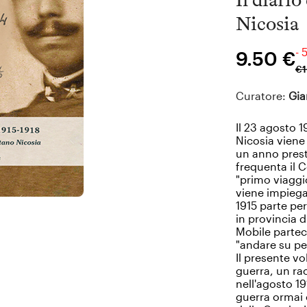
Nicosia
- 
9.50 €
€
Curatore:
Gia
Il 23 agosto 1
Nicosia viene
un anno prest
frequenta il C
"primo viaggio
viene impiegat
1915 parte per
in provincia d
Mobile partec
"andare su pe
Il presente vo
guerra, un ra
nell'agosto 19
guerra ormai c