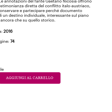
 Le annotazioni del fante Gaetano Nicosia offrono
estimonianza diretta del conflitto italo-austriaco,
 conservare e partecipare perché documento
i un destino individuale, interessante sul piano
ncora che su quello storico.
a:
2016
gine:
74
le
AGGIUNGI AL CARRELLO