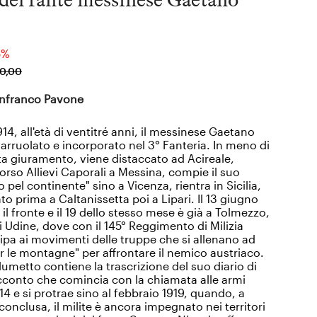
5%
10
,
00
nfranco Pavone
914, all'età di ventitré anni, il messinese Gaetano
 arruolato e incorporato nel 3° Fanteria. In meno di
a giuramento, viene distaccato ad Acireale,
orso Allievi Caporali a Messina, compie il suo
 pel continente" sino a Vicenza, rientra in Sicilia,
o prima a Caltanissetta poi a Lipari. Il 13 giugno
 il fronte e il 19 dello stesso mese è già a Tolmezzo,
i Udine, dove con il 145° Reggimento di Milizia
ipa ai movimenti delle truppe che si allenano ad
r le montagne" per affrontare il nemico austriaco.
lumetto contiene la trascrizione del suo diario di
cconto che comincia con la chiamata alle armi
14 e si protrae sino al febbraio 1919, quando, a
onclusa, il milite è ancora impegnato nei territori