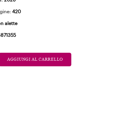
gine:
420
n alette
4871355
AGGIUNGI AL CARRELLO