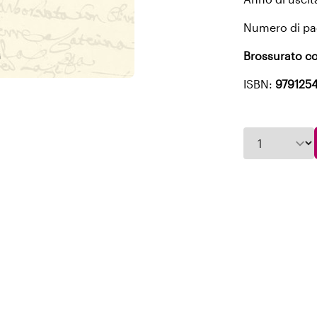
Numero di pa
Brossurato co
ISBN:
979125