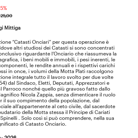
 5%
€
25
,
00
gi Mittiga
one “Catasti Onciari” per questa operazione è
dove altri studiosi dei Catasti si sono concentrati
conclusivo riguardante l’Onciario che riassumeva la
grafica, i beni mobili e immobili, i pesi inerenti, le
componenti, le rendite annuali e i rispettivi carichi
essi in once, i volumi della Motta Platì raccolgono
zione integrale tutto il lavoro svolto per due volte
754) dal Sindaco, Eletti, Deputati, Apprezzatori e
l Parroco nonché quello più gravoso fatto dallo
Magnifico Nicola Zappia, senza dimenticare il ruolo
r il suo compimento della popolazione, dal
iale all’appartenente al ceto civile, dal sacerdote
feudatario della Motta stessa il Principe di Cariati
Spinelli . Solo così si può comprendere, nella sua
significato di Catasto Onciario.
a:
2026