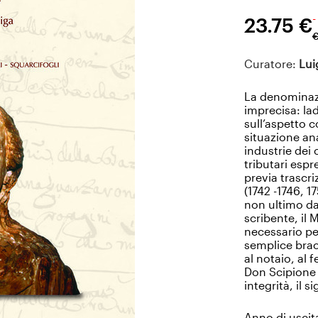
-
23.75 €
Curatore:
Lui
La denominazi
imprecisa: lad
sull’aspetto 
situazione ana
industrie dei 
tributari espr
previa trascri
(1742 -1746, 1
non ultimo da
scribente, il 
necessario pe
semplice bracc
al notaio, al 
Don Scipione 
integrità, il 
Anno di uscit